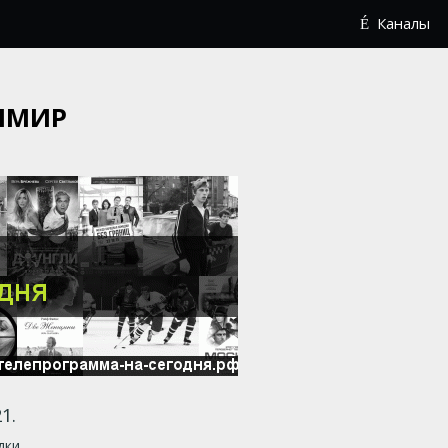
Каналы
ИМИР
1.
дки.