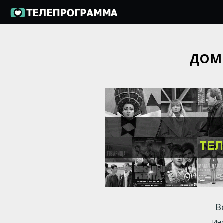
ДОМ
В
Инф