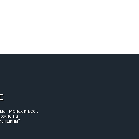
С
ма "Монах и Бес",
можно на
 женщины"