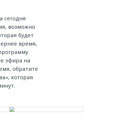
а сегодня
мя, возможно
оторая будет
ечернее время,
 программу
ре эфира на
емя, обратите
а», которая
минут.