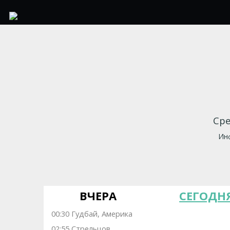
Сре
Инф
ВЧЕРА
СЕГОДН
00:30 Гудбай, Америка
02:55 Стрельцов