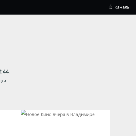
Каналы
:44.
дки.