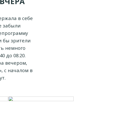
ВЧЕРА
ержала в себе
е забыли
лепрограмму
ли бы зрители
ть немного
0 до 08:20.
ра вечером,
, с началом в
ут.