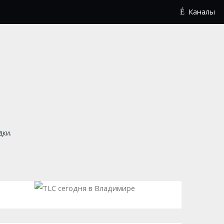
Каналы
дки.